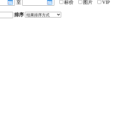
至
标价
图片
VIP
排序