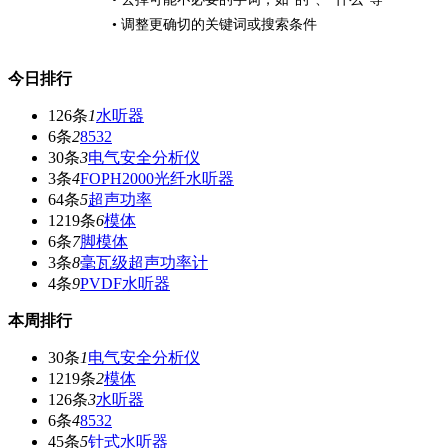
• 调整更确切的关键词或搜索条件
今日排行
126条
1
水听器
6条
2
8532
30条
3
电气安全分析仪
3条
4
FOPH2000光纤水听器
64条
5
超声功率
1219条
6
模体
6条
7
脚模体
3条
8
毫瓦级超声功率计
4条
9
PVDF水听器
本周排行
30条
1
电气安全分析仪
1219条
2
模体
126条
3
水听器
6条
4
8532
45条
5
针式水听器