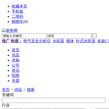
收藏本页
手机版
二维码
购物车
(
0
)
推广
热搜：
电气安全分析仪
水听器
模体
针式水听器
多能C
首页
供应
求购
公司
资讯
招商
专题
首页
>
供应
>
搜索
关键词
行业