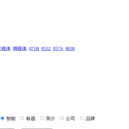
T模体
脚模体
071B
8532
057A
8030
智能
标题
简介
公司
品牌