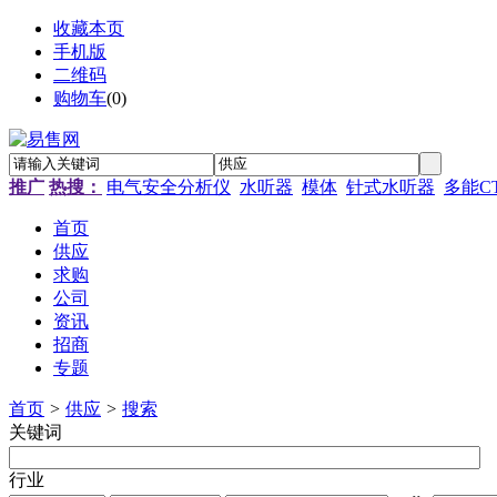
收藏本页
手机版
二维码
购物车
(
0
)
推广
热搜：
电气安全分析仪
水听器
模体
针式水听器
多能C
首页
供应
求购
公司
资讯
招商
专题
首页
>
供应
>
搜索
关键词
行业