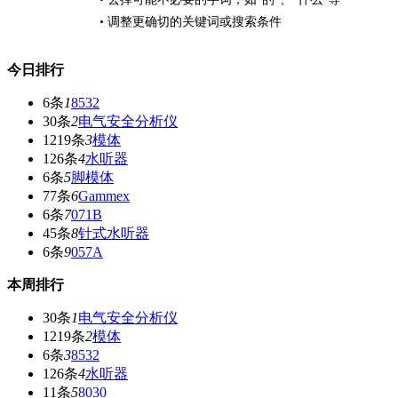
• 调整更确切的关键词或搜索条件
今日排行
6条
1
8532
30条
2
电气安全分析仪
1219条
3
模体
126条
4
水听器
6条
5
脚模体
77条
6
Gammex
6条
7
071B
45条
8
针式水听器
6条
9
057A
本周排行
30条
1
电气安全分析仪
1219条
2
模体
6条
3
8532
126条
4
水听器
11条
5
8030