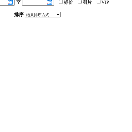
至
标价
图片
VIP
排序