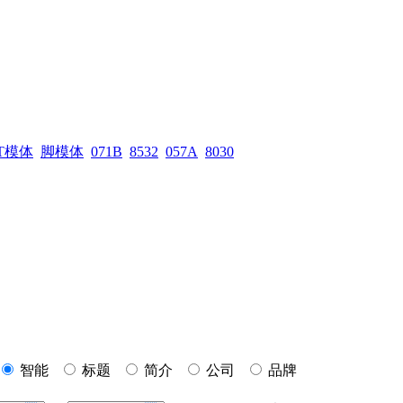
T模体
脚模体
071B
8532
057A
8030
智能
标题
简介
公司
品牌