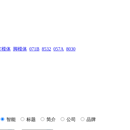
T模体
脚模体
071B
8532
057A
8030
智能
标题
简介
公司
品牌