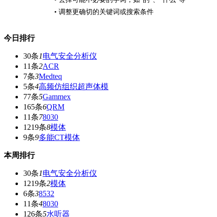
• 调整更确切的关键词或搜索条件
今日排行
30条
1
电气安全分析仪
11条
2
ACR
7条
3
Medteq
5条
4
高频仿组织超声体模
77条
5
Gammex
165条
6
QRM
11条
7
8030
1219条
8
模体
9条
9
多能CT模体
本周排行
30条
1
电气安全分析仪
1219条
2
模体
6条
3
8532
11条
4
8030
126条
5
水听器