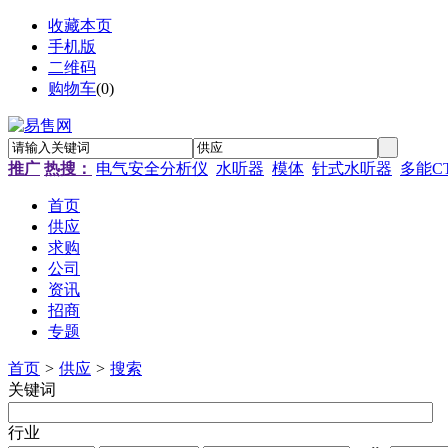
收藏本页
手机版
二维码
购物车
(
0
)
推广
热搜：
电气安全分析仪
水听器
模体
针式水听器
多能C
首页
供应
求购
公司
资讯
招商
专题
首页
>
供应
>
搜索
关键词
行业