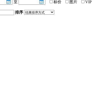
至
标价
图片
VIP
排序