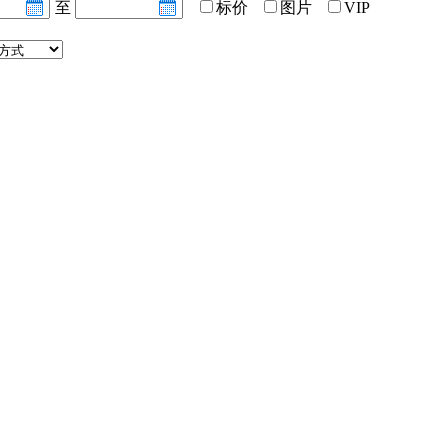
至
标价
图片
VIP