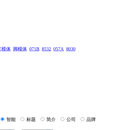
T模体
脚模体
071B
8532
057A
8030
智能
标题
简介
公司
品牌