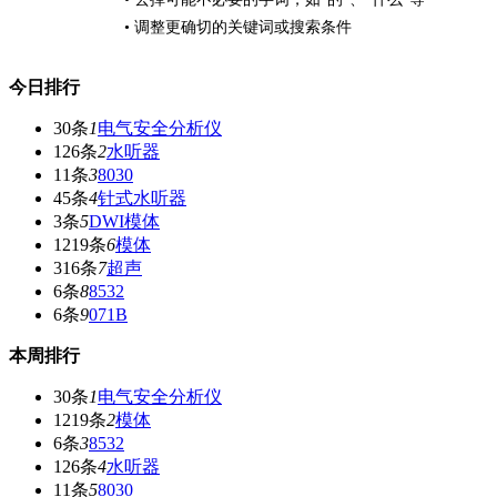
• 调整更确切的关键词或搜索条件
今日排行
30条
1
电气安全分析仪
126条
2
水听器
11条
3
8030
45条
4
针式水听器
3条
5
DWI模体
1219条
6
模体
316条
7
超声
6条
8
8532
6条
9
071B
本周排行
30条
1
电气安全分析仪
1219条
2
模体
6条
3
8532
126条
4
水听器
11条
5
8030