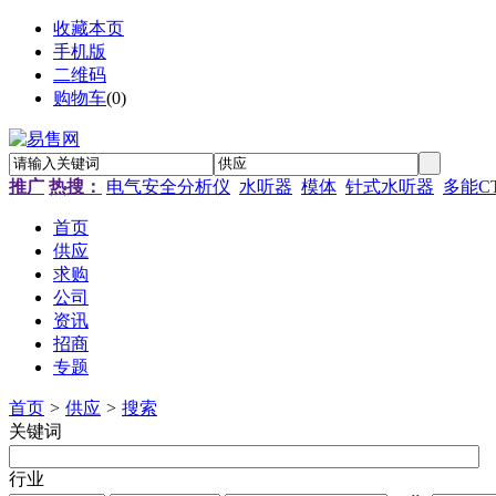
收藏本页
手机版
二维码
购物车
(
0
)
推广
热搜：
电气安全分析仪
水听器
模体
针式水听器
多能C
首页
供应
求购
公司
资讯
招商
专题
首页
>
供应
>
搜索
关键词
行业