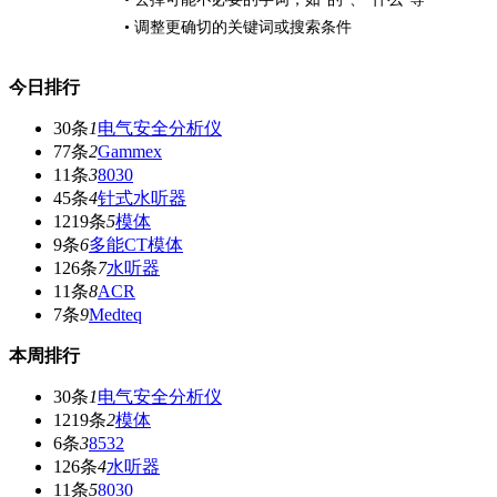
• 调整更确切的关键词或搜索条件
今日排行
30条
1
电气安全分析仪
77条
2
Gammex
11条
3
8030
45条
4
针式水听器
1219条
5
模体
9条
6
多能CT模体
126条
7
水听器
11条
8
ACR
7条
9
Medteq
本周排行
30条
1
电气安全分析仪
1219条
2
模体
6条
3
8532
126条
4
水听器
11条
5
8030