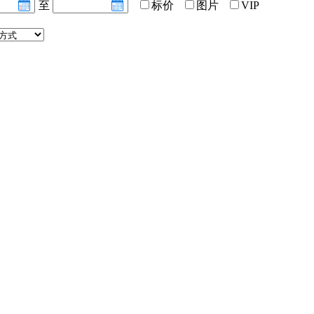
至
标价
图片
VIP