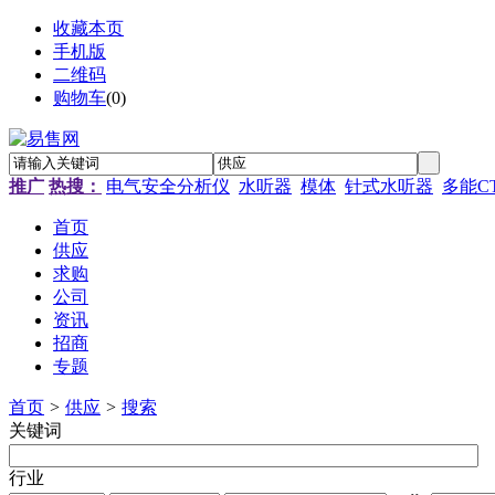
收藏本页
手机版
二维码
购物车
(
0
)
推广
热搜：
电气安全分析仪
水听器
模体
针式水听器
多能C
首页
供应
求购
公司
资讯
招商
专题
首页
>
供应
>
搜索
关键词
行业