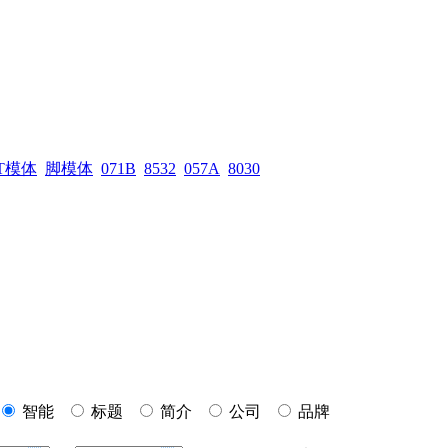
T模体
脚模体
071B
8532
057A
8030
智能
标题
简介
公司
品牌