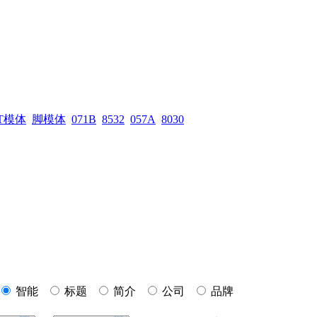
T模体
脚模体
071B
8532
057A
8030
智能
标题
简介
公司
品牌