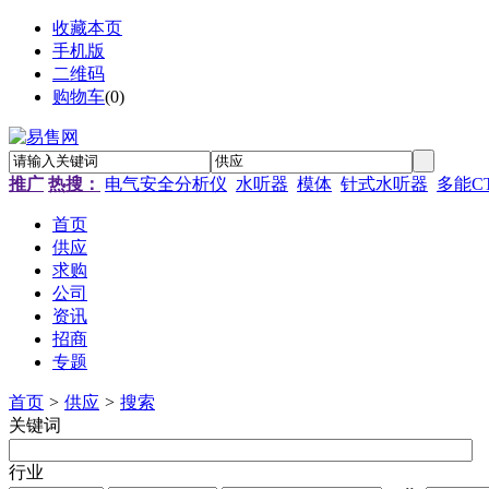
收藏本页
手机版
二维码
购物车
(
0
)
推广
热搜：
电气安全分析仪
水听器
模体
针式水听器
多能C
首页
供应
求购
公司
资讯
招商
专题
首页
>
供应
>
搜索
关键词
行业