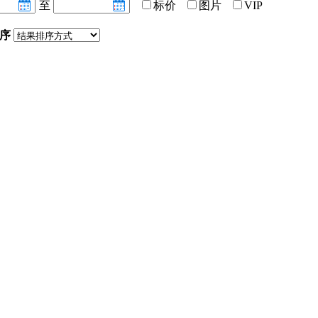
至
标价
图片
VIP
序