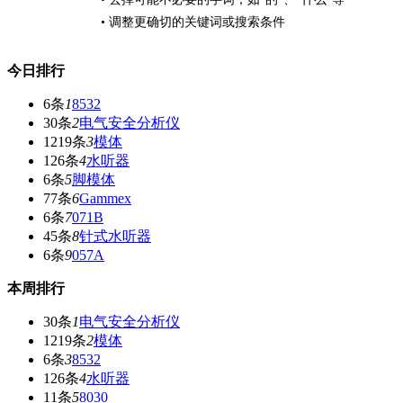
• 调整更确切的关键词或搜索条件
今日排行
6条
1
8532
30条
2
电气安全分析仪
1219条
3
模体
126条
4
水听器
6条
5
脚模体
77条
6
Gammex
6条
7
071B
45条
8
针式水听器
6条
9
057A
本周排行
30条
1
电气安全分析仪
1219条
2
模体
6条
3
8532
126条
4
水听器
11条
5
8030