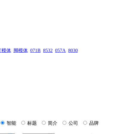
T模体
脚模体
071B
8532
057A
8030
智能
标题
简介
公司
品牌