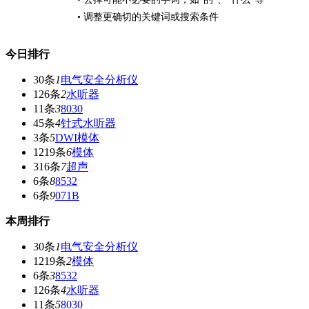
• 调整更确切的关键词或搜索条件
今日排行
30条
1
电气安全分析仪
126条
2
水听器
11条
3
8030
45条
4
针式水听器
3条
5
DWI模体
1219条
6
模体
316条
7
超声
6条
8
8532
6条
9
071B
本周排行
30条
1
电气安全分析仪
1219条
2
模体
6条
3
8532
126条
4
水听器
11条
5
8030