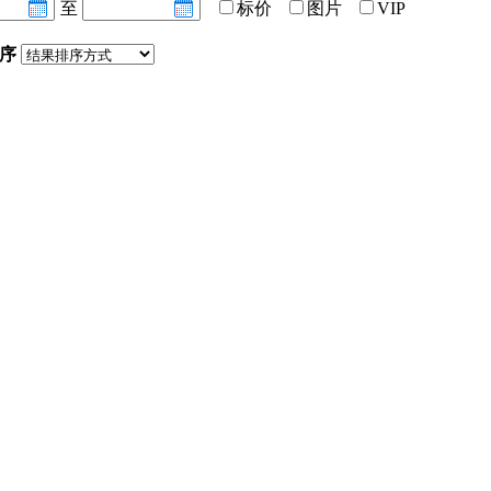
至
标价
图片
VIP
序