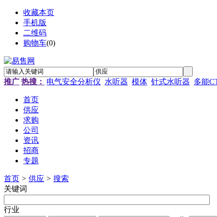
收藏本页
手机版
二维码
购物车
(
0
)
推广
热搜：
电气安全分析仪
水听器
模体
针式水听器
多能C
首页
供应
求购
公司
资讯
招商
专题
首页
>
供应
>
搜索
关键词
行业