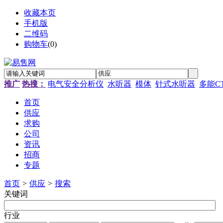
收藏本页
手机版
二维码
购物车
(
0
)
推广
热搜：
电气安全分析仪
水听器
模体
针式水听器
多能C
首页
供应
求购
公司
资讯
招商
专题
首页
>
供应
>
搜索
关键词
行业