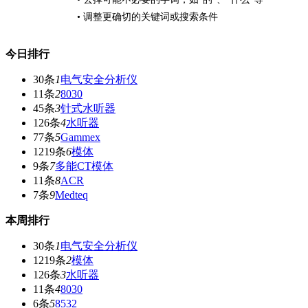
• 调整更确切的关键词或搜索条件
今日排行
30条
1
电气安全分析仪
11条
2
8030
45条
3
针式水听器
126条
4
水听器
77条
5
Gammex
1219条
6
模体
9条
7
多能CT模体
11条
8
ACR
7条
9
Medteq
本周排行
30条
1
电气安全分析仪
1219条
2
模体
126条
3
水听器
11条
4
8030
6条
5
8532