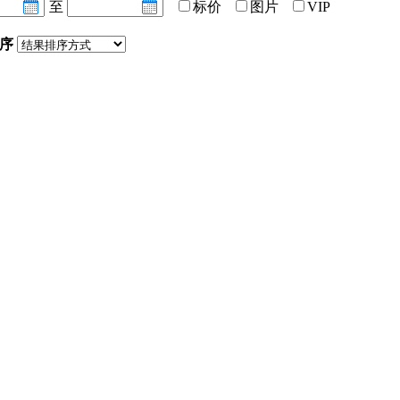
至
标价
图片
VIP
序