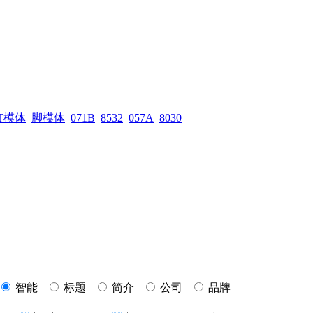
T模体
脚模体
071B
8532
057A
8030
智能
标题
简介
公司
品牌