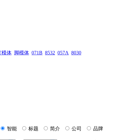
T模体
脚模体
071B
8532
057A
8030
智能
标题
简介
公司
品牌