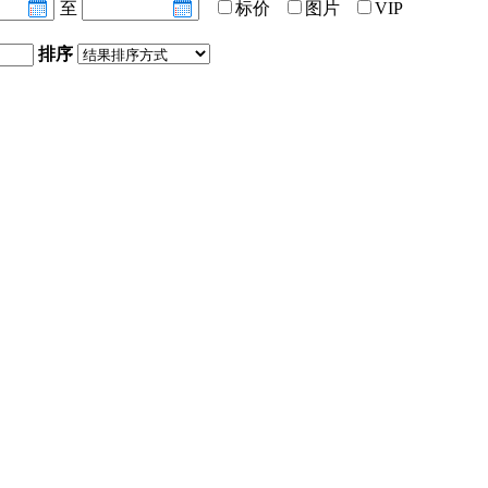
至
标价
图片
VIP
排序