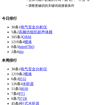
• 调整更确切的关键词或搜索条件
今日排行
30条
1
电气安全分析仪
5条
2
高频仿组织超声体模
165条
3
QRM
1219条
4
模体
8条
5
hdm97BQ
2条
6
dxr
本周排行
30条
1
电气安全分析仪
1219条
2
模体
6条
3
8532
126条
4
水听器
11条
5
8030
7条
6
PT1
6条
7
071B
45条
8
针式水听器