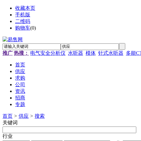
收藏本页
手机版
二维码
购物车
(
0
)
推广
热搜：
电气安全分析仪
水听器
模体
针式水听器
多能C
首页
供应
求购
公司
资讯
招商
专题
首页
>
供应
>
搜索
关键词
行业