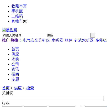
收藏本页
手机版
二维码
购物车
(
0
)
推广
热搜：
电气安全分析仪
水听器
模体
针式水听器
多能C
首页
供应
求购
公司
资讯
招商
专题
首页
>
供应
>
搜索
关键词
行业