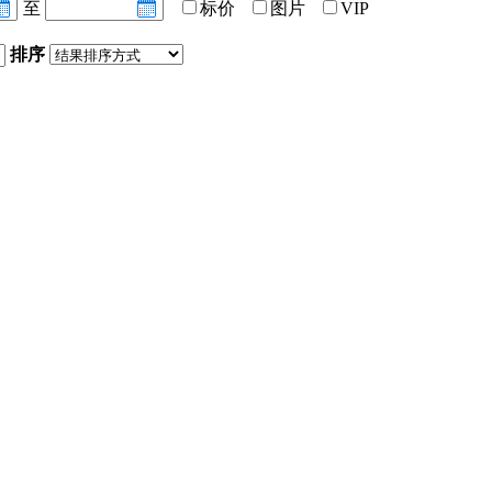
至
标价
图片
VIP
排序