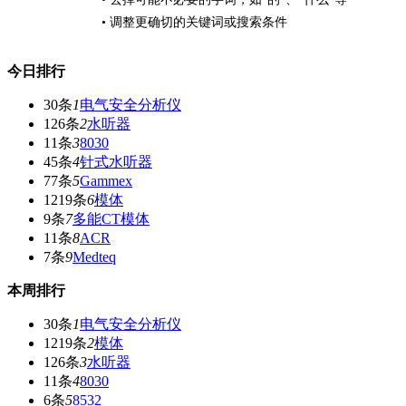
• 调整更确切的关键词或搜索条件
今日排行
30条
1
电气安全分析仪
126条
2
水听器
11条
3
8030
45条
4
针式水听器
77条
5
Gammex
1219条
6
模体
9条
7
多能CT模体
11条
8
ACR
7条
9
Medteq
本周排行
30条
1
电气安全分析仪
1219条
2
模体
126条
3
水听器
11条
4
8030
6条
5
8532