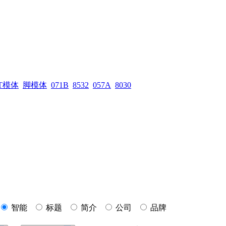
T模体
脚模体
071B
8532
057A
8030
智能
标题
简介
公司
品牌