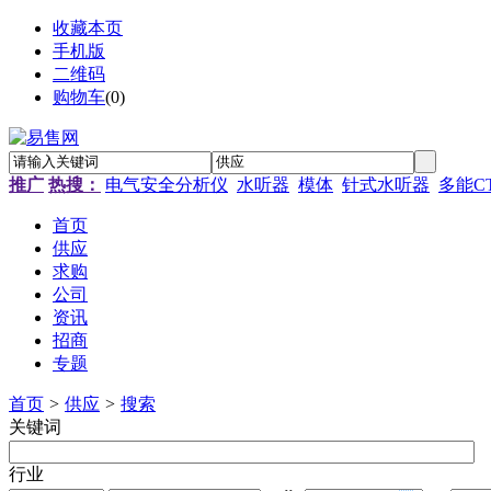
收藏本页
手机版
二维码
购物车
(
0
)
推广
热搜：
电气安全分析仪
水听器
模体
针式水听器
多能C
首页
供应
求购
公司
资讯
招商
专题
首页
>
供应
>
搜索
关键词
行业