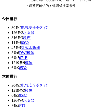
• 调整更确切的关键词或搜索条件
今日排行
30条
1
电气安全分析仪
126条
2
水听器
316条
3
超声
11条
4
8030
45条
5
针式水听器
3条
6
DWI模体
6条
7
071B
1219条
8
模体
6条
9
8532
本周排行
30条
1
电气安全分析仪
1219条
2
模体
6条
3
8532
126条
4
水听器
7条
5
PT1