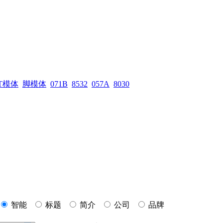
T模体
脚模体
071B
8532
057A
8030
智能
标题
简介
公司
品牌