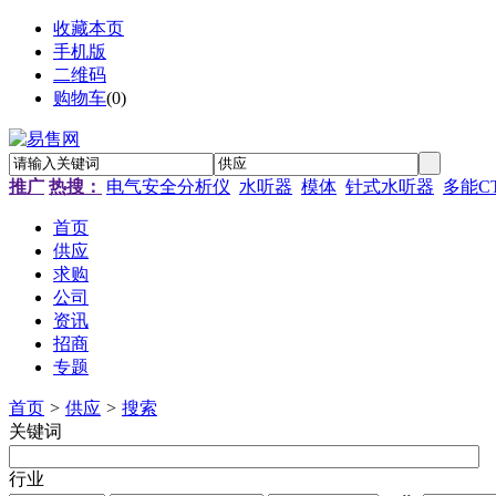
收藏本页
手机版
二维码
购物车
(
0
)
推广
热搜：
电气安全分析仪
水听器
模体
针式水听器
多能C
首页
供应
求购
公司
资讯
招商
专题
首页
>
供应
>
搜索
关键词
行业