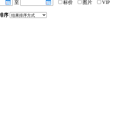
至
标价
图片
VIP
排序