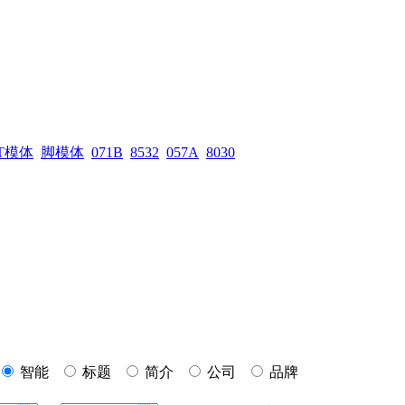
T模体
脚模体
071B
8532
057A
8030
智能
标题
简介
公司
品牌