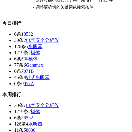
• 调整更确切的关键词或搜索条件
今日排行
6条
1
8532
30条
2
电气安全分析仪
126条
3
水听器
1219条
4
模体
6条
5
脚模体
77条
6
Gammex
6条
7
071B
45条
8
针式水听器
6条
9
057A
本周排行
30条
1
电气安全分析仪
1219条
2
模体
6条
3
8532
126条
4
水听器
11条
5
8030