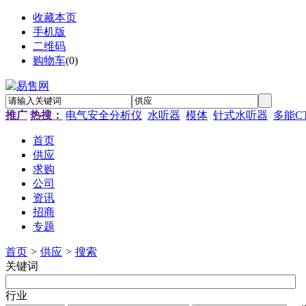
收藏本页
手机版
二维码
购物车
(
0
)
推广
热搜：
电气安全分析仪
水听器
模体
针式水听器
多能C
首页
供应
求购
公司
资讯
招商
专题
首页
>
供应
>
搜索
关键词
行业