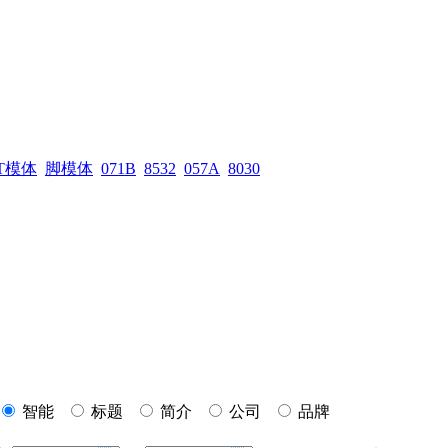
T模体
脚模体
071B
8532
057A
8030
智能
标题
简介
公司
品牌