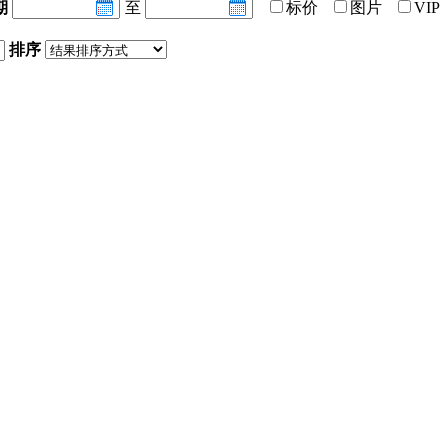
期
至
标价
图片
VIP
排序