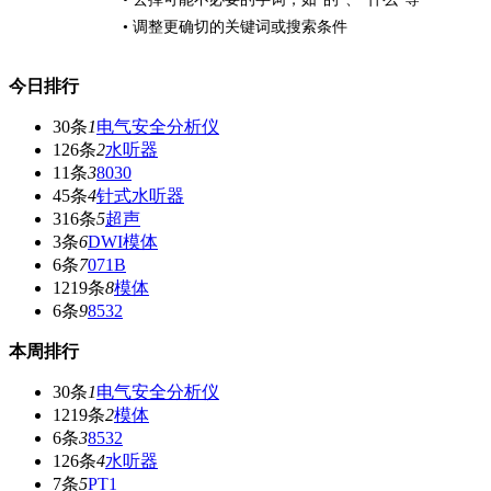
• 调整更确切的关键词或搜索条件
今日排行
30条
1
电气安全分析仪
126条
2
水听器
11条
3
8030
45条
4
针式水听器
316条
5
超声
3条
6
DWI模体
6条
7
071B
1219条
8
模体
6条
9
8532
本周排行
30条
1
电气安全分析仪
1219条
2
模体
6条
3
8532
126条
4
水听器
7条
5
PT1