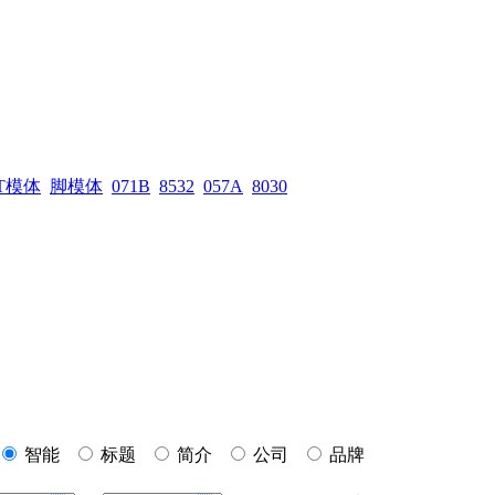
T模体
脚模体
071B
8532
057A
8030
智能
标题
简介
公司
品牌