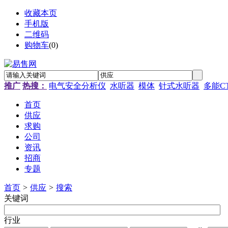
收藏本页
手机版
二维码
购物车
(
0
)
推广
热搜：
电气安全分析仪
水听器
模体
针式水听器
多能C
首页
供应
求购
公司
资讯
招商
专题
首页
>
供应
>
搜索
关键词
行业