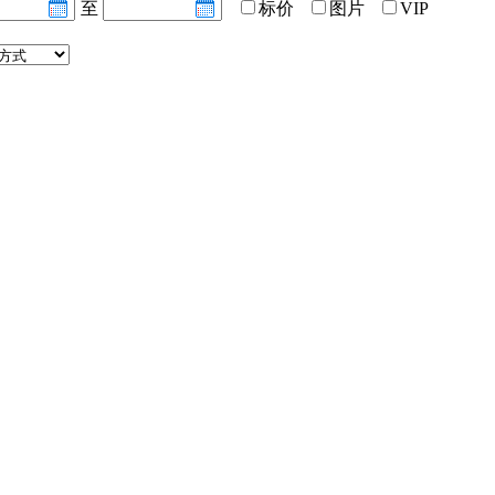
至
标价
图片
VIP