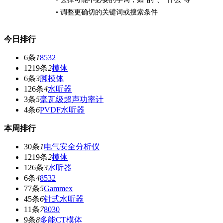
• 调整更确切的关键词或搜索条件
今日排行
6条
1
8532
1219条
2
模体
6条
3
脚模体
126条
4
水听器
3条
5
毫瓦级超声功率计
4条
6
PVDF水听器
本周排行
30条
1
电气安全分析仪
1219条
2
模体
126条
3
水听器
6条
4
8532
77条
5
Gammex
45条
6
针式水听器
11条
7
8030
9条
8
多能CT模体