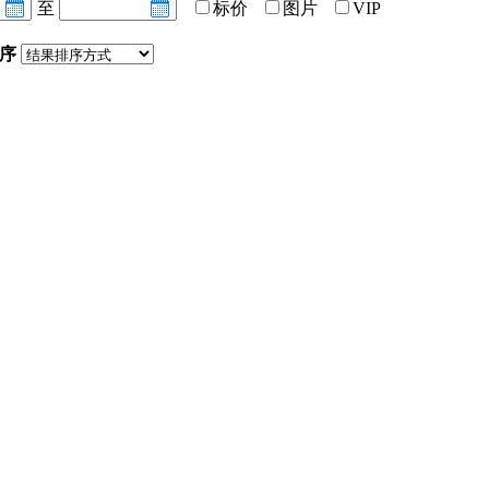
至
标价
图片
VIP
序