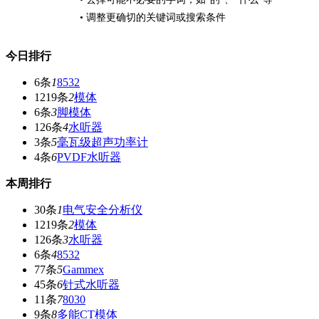
• 调整更确切的关键词或搜索条件
今日排行
6条
1
8532
1219条
2
模体
6条
3
脚模体
126条
4
水听器
3条
5
毫瓦级超声功率计
4条
6
PVDF水听器
本周排行
30条
1
电气安全分析仪
1219条
2
模体
126条
3
水听器
6条
4
8532
77条
5
Gammex
45条
6
针式水听器
11条
7
8030
9条
8
多能CT模体