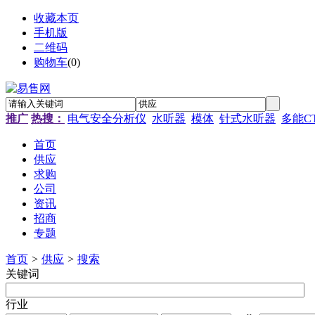
收藏本页
手机版
二维码
购物车
(
0
)
推广
热搜：
电气安全分析仪
水听器
模体
针式水听器
多能C
首页
供应
求购
公司
资讯
招商
专题
首页
>
供应
>
搜索
关键词
行业