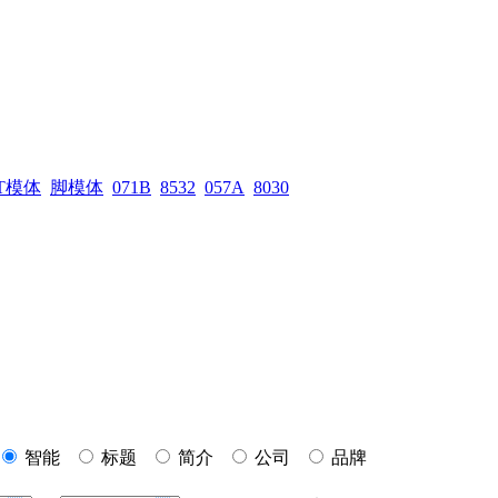
T模体
脚模体
071B
8532
057A
8030
智能
标题
简介
公司
品牌