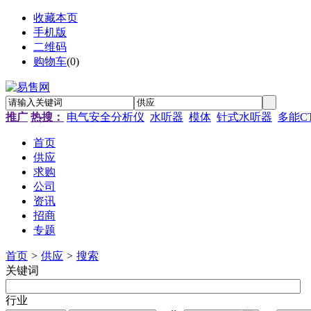
收藏本页
手机版
二维码
购物车
(
0
)
推广
热搜：
电气安全分析仪
水听器
模体
针式水听器
多能C
首页
供应
求购
公司
资讯
招商
专题
首页
>
供应
>
搜索
关键词
行业