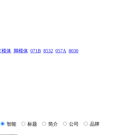
T模体
脚模体
071B
8532
057A
8030
智能
标题
简介
公司
品牌