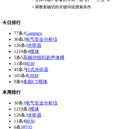
• 调整更确切的关键词或搜索条件
今日排行
77条
1
Gammex
30条
2
电气安全分析仪
126条
3
水听器
1219条
4
模体
5条
5
高频仿组织超声体模
11条
6
8030
45条
7
针式水听器
165条
8
QRM
9条
9
多能CT模体
本周排行
30条
1
电气安全分析仪
1219条
2
模体
126条
3
水听器
11条
4
8030
6条
5
8532