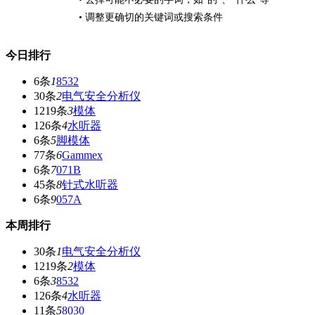
• 调整更确切的关键词或搜索条件
今日排行
6条
1
8532
30条
2
电气安全分析仪
1219条
3
模体
126条
4
水听器
6条
5
脚模体
77条
6
Gammex
6条
7
071B
45条
8
针式水听器
6条
9
057A
本周排行
30条
1
电气安全分析仪
1219条
2
模体
6条
3
8532
126条
4
水听器
11条
5
8030