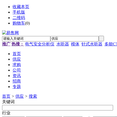
收藏本页
手机版
二维码
购物车
(
0
)
推广
热搜：
电气安全分析仪
水听器
模体
针式水听器
多能C
首页
供应
求购
公司
资讯
招商
专题
首页
>
供应
>
搜索
关键词
行业