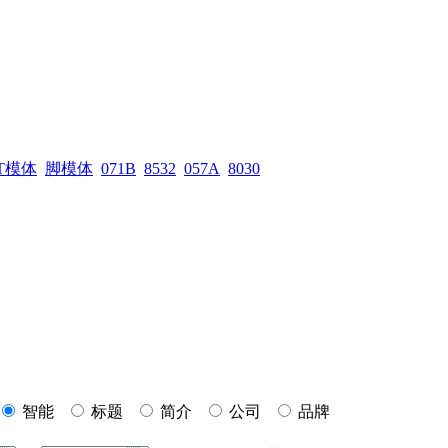
T模体
脚模体
071B
8532
057A
8030
智能
标题
简介
公司
品牌