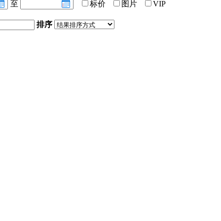
至
标价
图片
VIP
排序