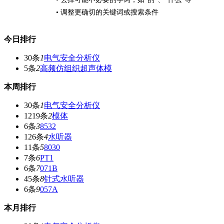
• 调整更确切的关键词或搜索条件
今日排行
30条
1
电气安全分析仪
5条
2
高频仿组织超声体模
本周排行
30条
1
电气安全分析仪
1219条
2
模体
6条
3
8532
126条
4
水听器
11条
5
8030
7条
6
PT1
6条
7
071B
45条
8
针式水听器
6条
9
057A
本月排行