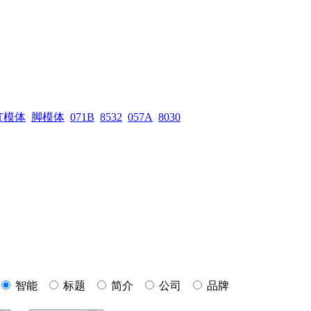
T模体
脚模体
071B
8532
057A
8030
智能
标题
简介
公司
品牌