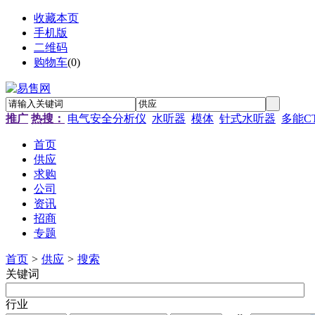
收藏本页
手机版
二维码
购物车
(
0
)
推广
热搜：
电气安全分析仪
水听器
模体
针式水听器
多能C
首页
供应
求购
公司
资讯
招商
专题
首页
>
供应
>
搜索
关键词
行业