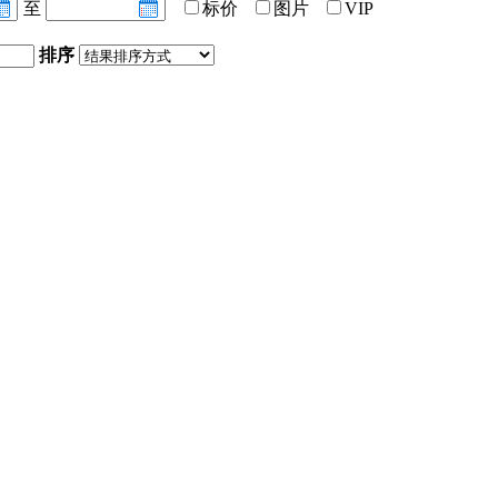
至
标价
图片
VIP
排序