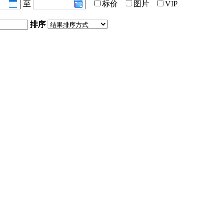
至
标价
图片
VIP
排序