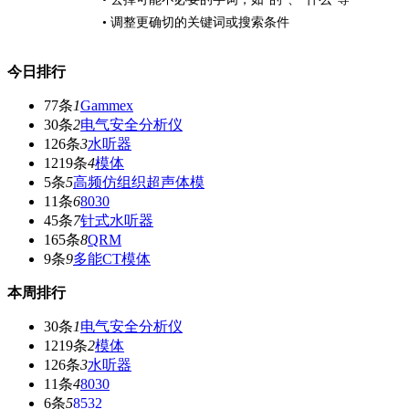
• 调整更确切的关键词或搜索条件
今日排行
77条
1
Gammex
30条
2
电气安全分析仪
126条
3
水听器
1219条
4
模体
5条
5
高频仿组织超声体模
11条
6
8030
45条
7
针式水听器
165条
8
QRM
9条
9
多能CT模体
本周排行
30条
1
电气安全分析仪
1219条
2
模体
126条
3
水听器
11条
4
8030
6条
5
8532