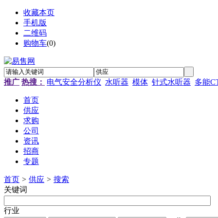
收藏本页
手机版
二维码
购物车
(
0
)
推广
热搜：
电气安全分析仪
水听器
模体
针式水听器
多能C
首页
供应
求购
公司
资讯
招商
专题
首页
>
供应
>
搜索
关键词
行业