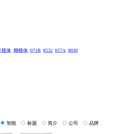
T模体
脚模体
071B
8532
057A
8030
智能
标题
简介
公司
品牌