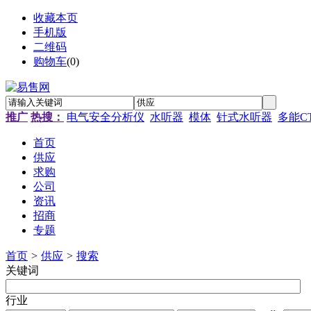
收藏本页
手机版
二维码
购物车
(
0
)
推广
热搜：
电气安全分析仪
水听器
模体
针式水听器
多能C
首页
供应
求购
公司
资讯
招商
专题
首页
>
供应
>
搜索
关键词
行业