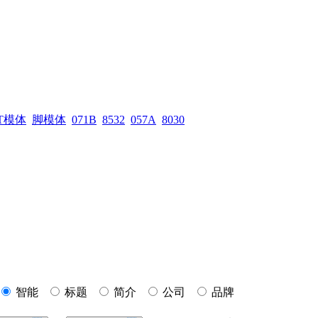
T模体
脚模体
071B
8532
057A
8030
智能
标题
简介
公司
品牌