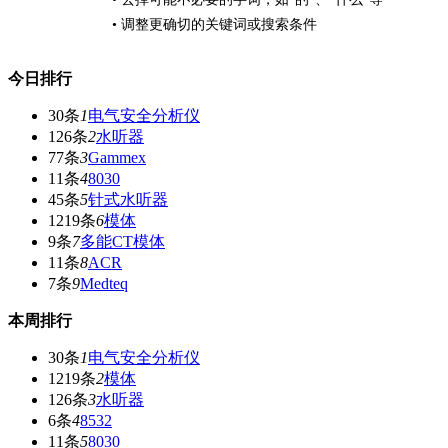
• 调整更确切的关键词或搜索条件
今日排行
30条
1
电气安全分析仪
126条
2
水听器
77条
3
Gammex
11条
4
8030
45条
5
针式水听器
1219条
6
模体
9条
7
多能CT模体
11条
8
ACR
7条
9
Medteq
本周排行
30条
1
电气安全分析仪
1219条
2
模体
126条
3
水听器
6条
4
8532
11条
5
8030