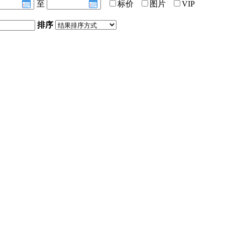
至
标价
图片
VIP
排序