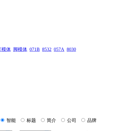
T模体
脚模体
071B
8532
057A
8030
智能
标题
简介
公司
品牌