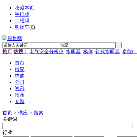
收藏本页
手机版
二维码
购物车
(
0
)
推广
热搜：
电气安全分析仪
水听器
模体
针式水听器
多能C
首页
供应
求购
公司
资讯
招商
专题
首页
>
供应
>
搜索
关键词
行业