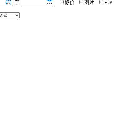
至
标价
图片
VIP