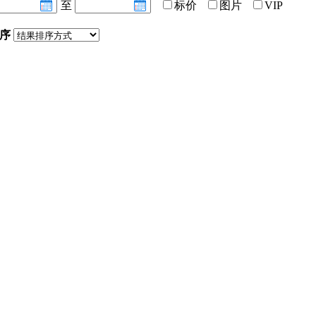
至
标价
图片
VIP
序