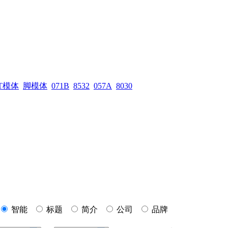
T模体
脚模体
071B
8532
057A
8030
智能
标题
简介
公司
品牌