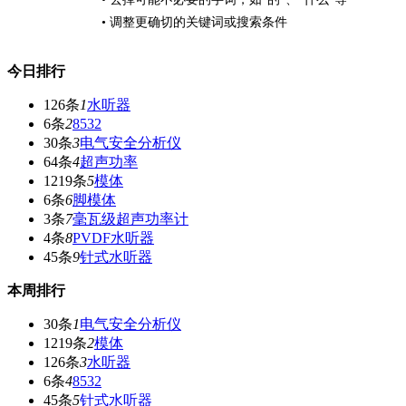
• 调整更确切的关键词或搜索条件
今日排行
126条
1
水听器
6条
2
8532
30条
3
电气安全分析仪
64条
4
超声功率
1219条
5
模体
6条
6
脚模体
3条
7
毫瓦级超声功率计
4条
8
PVDF水听器
45条
9
针式水听器
本周排行
30条
1
电气安全分析仪
1219条
2
模体
126条
3
水听器
6条
4
8532
45条
5
针式水听器