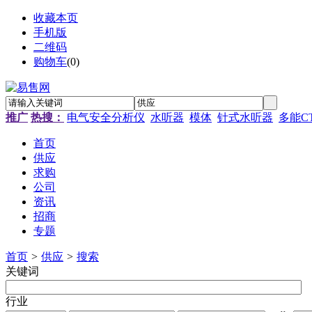
收藏本页
手机版
二维码
购物车
(
0
)
推广
热搜：
电气安全分析仪
水听器
模体
针式水听器
多能C
首页
供应
求购
公司
资讯
招商
专题
首页
>
供应
>
搜索
关键词
行业