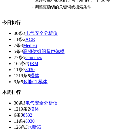
• 调整更确切的关键词或搜索条件
今日排行
30条
1
电气安全分析仪
11条
2
ACR
7条
3
Medteq
5条
4
高频仿组织超声体模
77条
5
Gammex
165条
6
QRM
11条
7
8030
1219条
8
模体
9条
9
多能CT模体
本周排行
30条
1
电气安全分析仪
1219条
2
模体
6条
3
8532
11条
4
8030
126条
5
水听器