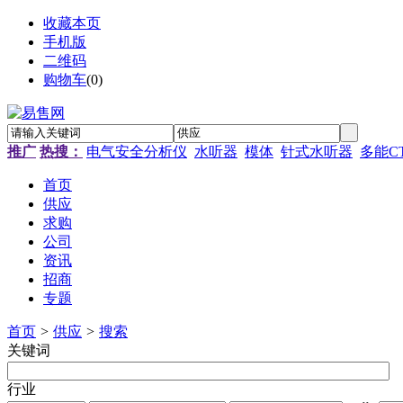
收藏本页
手机版
二维码
购物车
(
0
)
推广
热搜：
电气安全分析仪
水听器
模体
针式水听器
多能C
首页
供应
求购
公司
资讯
招商
专题
首页
>
供应
>
搜索
关键词
行业