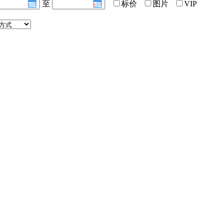
至
标价
图片
VIP