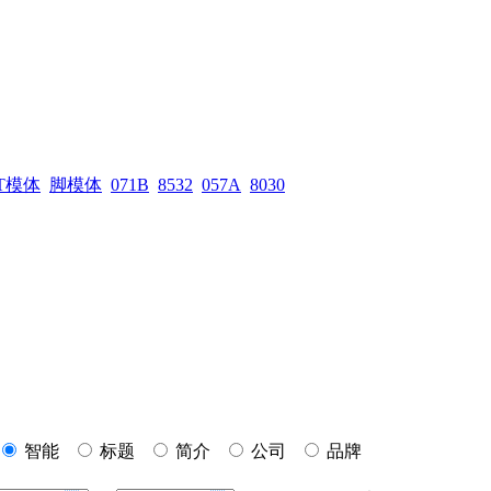
T模体
脚模体
071B
8532
057A
8030
智能
标题
简介
公司
品牌