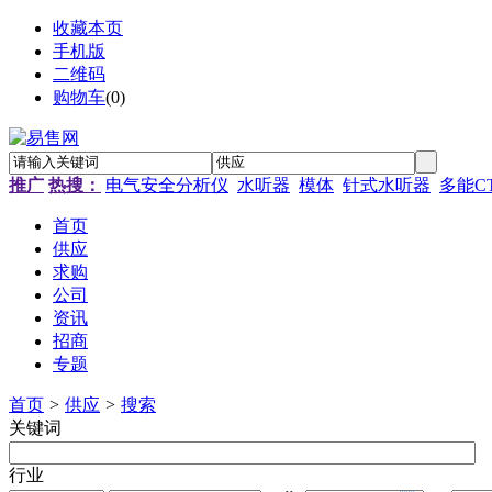
收藏本页
手机版
二维码
购物车
(
0
)
推广
热搜：
电气安全分析仪
水听器
模体
针式水听器
多能C
首页
供应
求购
公司
资讯
招商
专题
首页
>
供应
>
搜索
关键词
行业