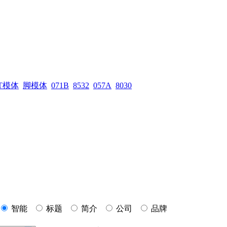
T模体
脚模体
071B
8532
057A
8030
智能
标题
简介
公司
品牌