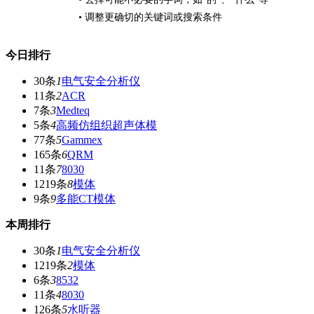
• 调整更确切的关键词或搜索条件
今日排行
30条
1
电气安全分析仪
11条
2
ACR
7条
3
Medteq
5条
4
高频仿组织超声体模
77条
5
Gammex
165条
6
QRM
11条
7
8030
1219条
8
模体
9条
9
多能CT模体
本周排行
30条
1
电气安全分析仪
1219条
2
模体
6条
3
8532
11条
4
8030
126条
5
水听器