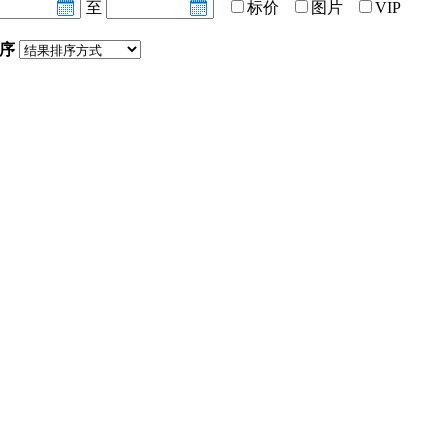
至
标价
图片
VIP
序