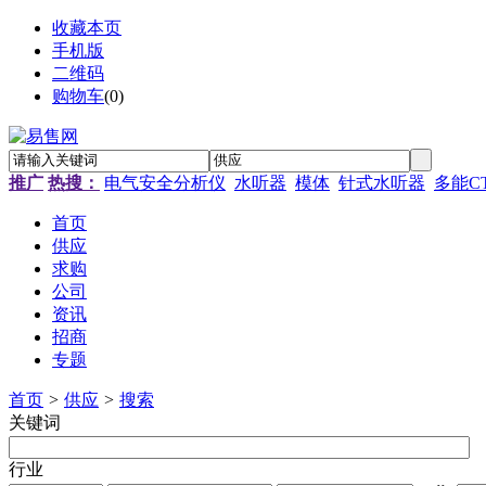
收藏本页
手机版
二维码
购物车
(
0
)
推广
热搜：
电气安全分析仪
水听器
模体
针式水听器
多能C
首页
供应
求购
公司
资讯
招商
专题
首页
>
供应
>
搜索
关键词
行业