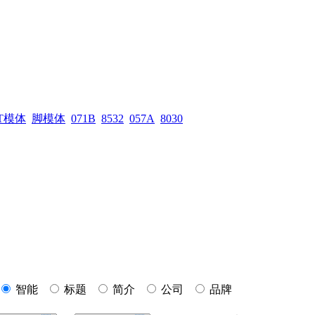
T模体
脚模体
071B
8532
057A
8030
智能
标题
简介
公司
品牌