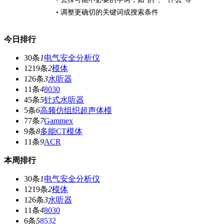
• 调整更确切的关键词或搜索条件
今日排行
30条
1
电气安全分析仪
1219条
2
模体
126条
3
水听器
11条
4
8030
45条
5
针式水听器
5条
6
高频仿组织超声体模
77条
7
Gammex
9条
8
多能CT模体
11条
9
ACR
本周排行
30条
1
电气安全分析仪
1219条
2
模体
126条
3
水听器
11条
4
8030
6条
5
8532