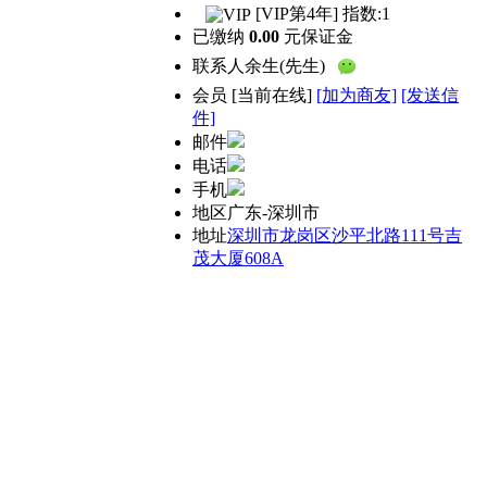
[VIP第4年] 指数:1
已缴纳
0.00
元保证金
联系人
余生(先生)
会员
[
当前在线
]
[加为商友]
[发送信
件]
邮件
电话
手机
地区
广东-深圳市
地址
深圳市龙岗区沙平北路111号吉
茂大厦608A