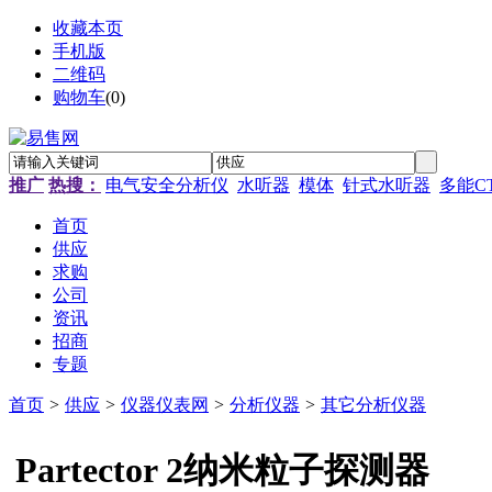
收藏本页
手机版
二维码
购物车
(
0
)
推广
热搜：
电气安全分析仪
水听器
模体
针式水听器
多能C
首页
供应
求购
公司
资讯
招商
专题
首页
>
供应
>
仪器仪表网
>
分析仪器
>
其它分析仪器
Partector 2纳米粒子探测器