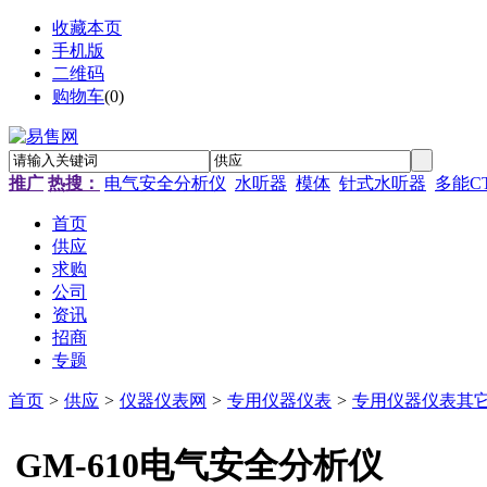
收藏本页
手机版
二维码
购物车
(
0
)
推广
热搜：
电气安全分析仪
水听器
模体
针式水听器
多能C
首页
供应
求购
公司
资讯
招商
专题
首页
>
供应
>
仪器仪表网
>
专用仪器仪表
>
专用仪器仪表其
GM-610电气安全分析仪