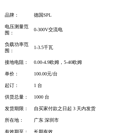
品牌：
德国SPL
电压测量范
0-300V交流电
围：
负载功率范
1-3.5千瓦
围：
接地电阻：
0.00-4.9欧姆，5-40欧姆
单价：
100.00元/台
起订：
1 台
供货总量：
1000 台
发货期限：
自买家付款之日起
3
天内发货
所在地：
广东 深圳市
有效期至：
长期有效