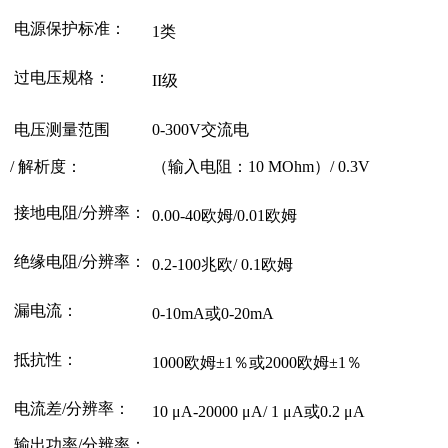
电源保护标准：
1类
过电压规格：
II级
电压测量范围
0-300V交流电
/ 解析度：
（输入电阻：10 MOhm）/ 0.3V
接地电阻/分辨率：
0.00-40欧姆/0.01欧姆
绝缘电阻/分辨率：
0.2-100兆欧/ 0.1欧姆
漏电流：
0-10mA或0-20mA
抵抗性：
1000欧姆±1％或2000欧姆±1％
电流差/分辨率：
10
μA-20000
μA/ 1
μA或0.2
μA
输出功率/分辨率：