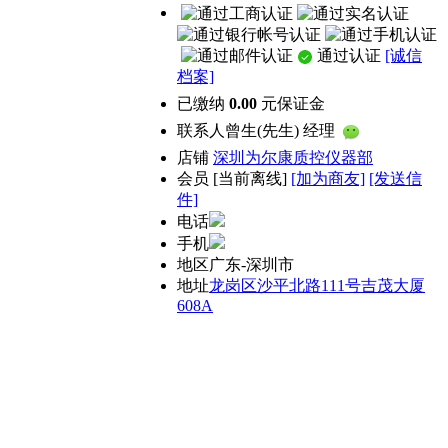
通过认证
[诚信
档案]
已缴纳
0.00
元保证金
联系人
曾生(先生) 经理
店铺
深圳为尔康质控仪器部
会员
[
当前离线
]
[加为商友]
[发送信
件]
电话
手机
地区
广东-深圳市
地址
龙岗区沙平北路111号吉茂大厦
608A