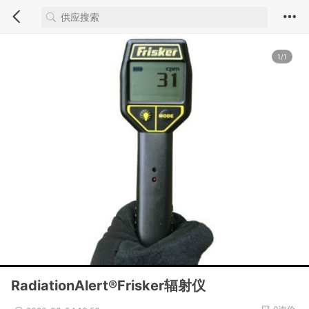
1/1
RadiationAlert®Frisker辐射仪