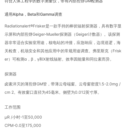
符合人体工程学的数字测量仪，带有内部煎饼GM检测器
通用Alpha，Beta和Gamma调查
Radiationa
lert®Frisker是一款手持的棒状辐射探测器，具有数字显
示屏和内部煎饼Geiger-Mueller探测器（Geiger计数器）。该探测
器非常适合实验室用途，核电站的冲撞，应急响应，边境巡逻，海
关检查，机场安全和其他应用中的常规用途调查。
弗里斯克（Frisk
er）可检测α，β，γ和X射线辐射。效率因能量和同位素而异。
探测器
卤素淬灭的薄煎饼GM管，带薄云母端窗。
云母窗密度1.5-2.0mg /
cm 2。
有效窗口直径为45毫米。
侧壁为0.012英寸厚。
工作范围
µR /小时-1至50,000
CPM-0.0至175,000