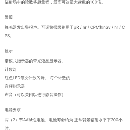
辐射场中的读数将超量程，最高可达最大读数的100倍。
警报
蜂鸣器发出警报声。
可调警报级别用于µR / hr / CPM和nSv / hr / C
PS。
显示
带模式指示器的背光液晶显示器。
计数灯
红色LED每次计数闪烁。
每个计数的
音频指示器
声音（可以关闭以进行静音操作）
电源要求
两（2）节AA碱性电池。
电池寿命约为
正常背景辐射水平下200小
时。