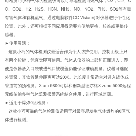
时检测1到6种气体的检测仪可以可靠地检测可燃气体，O2，Cl2、C
O、CO2、H2、H2S、HCN、NH3、NO、NO2、PH3、SO2等有毒
有害气体和有机蒸气。通过电脑软件CC-Vision可对仪器进行个性化
设置。此外，还可根据不同应用得需要方便地更换、校准或更换传
感器。
►使用灵活：
这款小巧的气体检测仪最适合作为个人防护使用。控制面板上只
有两个按键，凭直觉即可使用。气体从仪器的上部和正面进入，即
使是仪器放入口袋或进气口被覆盖仍能保证准确测量。仪器可选配
外置泵，其软管延伸距离可达20米。此长度非常适合对进入罐体或
管道前的预检测。X-am 5600可以和创新型德尔格X-zone 5000远程
无线传输多种气体监测报警系统结合使用，进行区域监测。
►适用于爆炸0区检测：
这款小巧可靠的气体检测仪适用于对最容易发生气体爆炸的0区气
体进行检测。