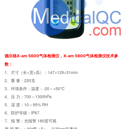
德尔格X-am 5600气体检测仪，X-am 5600气体检测仪技术参
数：
1、尺寸（长×宽×高）：147×129×31mm
2、重 量：220克
3、环境条件：温度：-20～+50℃
4、压 力：700～1300hPa
5、湿 度：10～95% RH
6、防护等级：IP67
7、报 警：光报警 180度可视
声 报 警：＞90dB（A），在30cm距离内