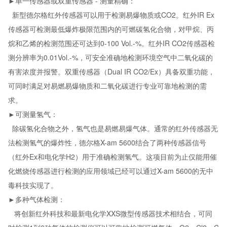
►单一传感器或双重传感器 - 测量精确：
新型德尔格红外传感器可以用于检测易爆物质或CO2。红外IR Ex
传感器可检测最低爆炸极限范围内的可燃碳氢化合物，对甲烷、丙
烷和乙烯的检测范围还可达到0-100 Vol.-%。红外IR CO2传感器检
测分辨率为0.01Vol.-%，可安全准确地检测环境空气中二氧化碳的
有害浓度并报警。双重传感器（Dual IR CO2/Ex）具备双重功能，
可同时满足对易燃易爆物质和二氧化碳进行专业可靠地检测的需
求。
►可测量氢气：
除碳氢化合物之外，氢气也是易燃易爆气体。通常的红外传感器无
法检测氢气的爆炸性，德尔格X-am 5600结合了两种传感器信号
（红外Ex和电化学H2）用于准确检测氢气。这项目前为止仅能用催
化燃烧传感器进行检测的应用领域已经可以通过X-am 5600的无中
毒科技实现了。
►多种气体检测：
将创新红外科技和最新电化学XXS微型传感器技术相结合，可同