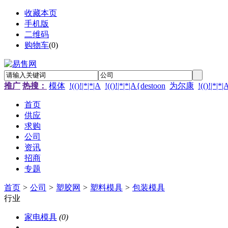
收藏本页
手机版
二维码
购物车
(
0
)
推广
热搜：
模体
!(()!|*|*|A
!(()!|*|*|A{destoon
为尔康
!(()!|*|*
首页
供应
求购
公司
资讯
招商
专题
首页
>
公司
>
塑胶网
>
塑料模具
>
包装模具
行业
家电模具
(0)