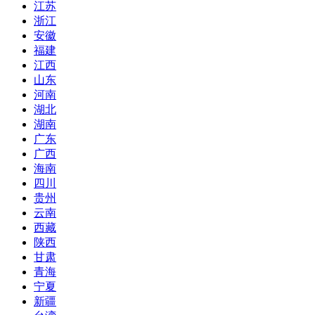
江苏
浙江
安徽
福建
江西
山东
河南
湖北
湖南
广东
广西
海南
四川
贵州
云南
西藏
陕西
甘肃
青海
宁夏
新疆