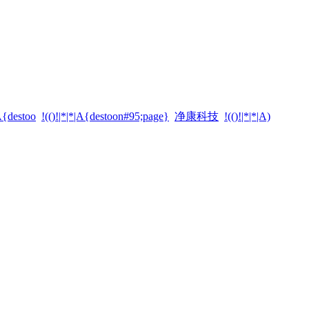
|A{destoo
!(()!|*|*|A{destoon#95;page}
净康科技
!(()!|*|*|A)