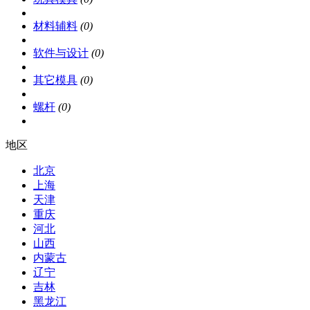
材料辅料
(0)
软件与设计
(0)
其它模具
(0)
螺杆
(0)
地区
北京
上海
天津
重庆
河北
山西
内蒙古
辽宁
吉林
黑龙江