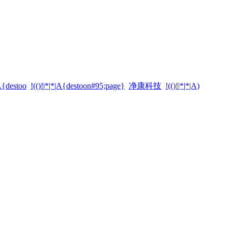
|A{destoo
!(()!|*|*|A{destoon#95;page}
净康科技
!(()!|*|*|A)