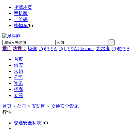
收藏本页
手机版
二维码
购物车
(
0
)
推广
热搜：
模体
!(()!|*|*|A
!(()!|*|*|A{destoon
为尔康
!(()!|*|*
首页
供应
求购
公司
资讯
招商
专题
首页
>
公司
>
安防网
>
交通安全设施
行业
交通安全标志
(0)