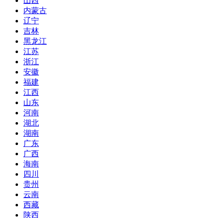
山西
内蒙古
辽宁
吉林
黑龙江
江苏
浙江
安徽
福建
江西
山东
河南
湖北
湖南
广东
广西
海南
四川
贵州
云南
西藏
陕西