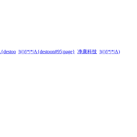
|A{destoo
!(()!|*|*|A{destoon#95;page}
净康科技
!(()!|*|*|A)