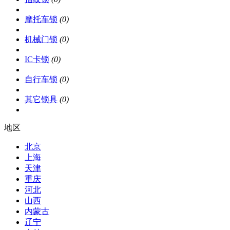
摩托车锁
(0)
机械门锁
(0)
IC卡锁
(0)
自行车锁
(0)
其它锁具
(0)
地区
北京
上海
天津
重庆
河北
山西
内蒙古
辽宁