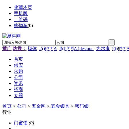
收藏本页
手机版
二维码
购物车
(
0
)
推广
热搜：
模体
!(()!|*|*|A
!(()!|*|*|A{destoon
为尔康
!(()!|*|*
首页
供应
求购
公司
资讯
招商
专题
首页
>
公司
>
五金网
>
五金锁具
>
密码锁
行业
门窗锁
(0)