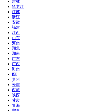
吉林
黑龙江
江苏
浙江
安徽
福建
江西
山东
河南
湖北
湖南
广东
广西
海南
四川
贵州
云南
西藏
陕西
甘肃
青海
宁夏