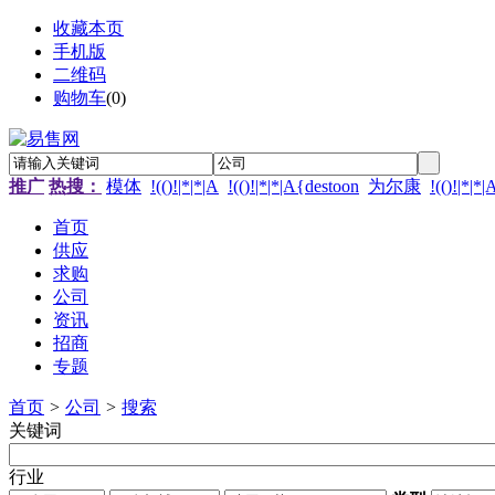
收藏本页
手机版
二维码
购物车
(
0
)
推广
热搜：
模体
!(()!|*|*|A
!(()!|*|*|A{destoon
为尔康
!(()!|*|*
首页
供应
求购
公司
资讯
招商
专题
首页
>
公司
>
搜索
关键词
行业