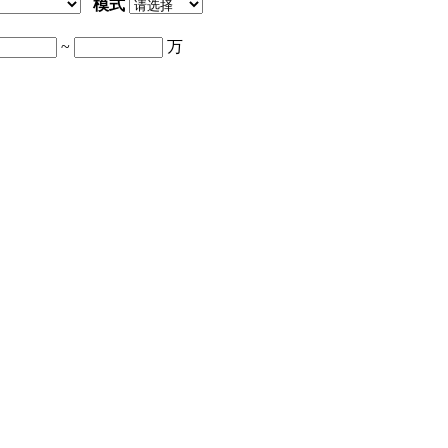
模式
~
万