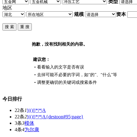
类型
地区
规模
资本
抱歉，没有找到相关的内容。
建议您：
• 看看输入的文字是否有误
• 去掉可能不必要的字词，如“的”、“什么”等
• 调整更确切的关键词或搜索条件
今日排行
22条
1
!(()!|*|*|A
22条
2
!(()!|*|*|A{destoon#95;page}
3条
3
模体
4条
4
为尔康