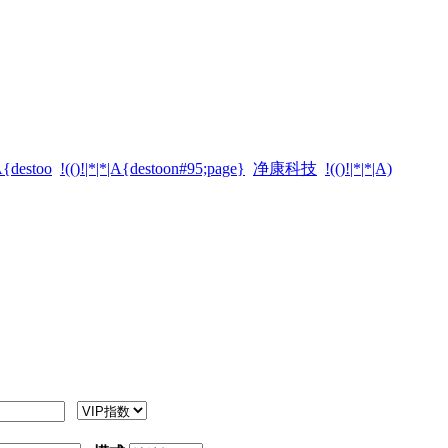
|A{destoo
!(()!|*|*|A{destoon#95;page}
净康科技
!(()!|*|*|A)