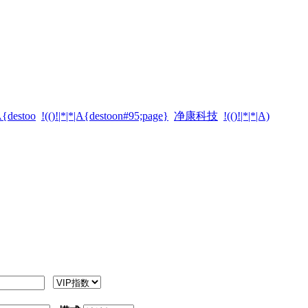
|A{destoo
!(()!|*|*|A{destoon#95;page}
净康科技
!(()!|*|*|A)