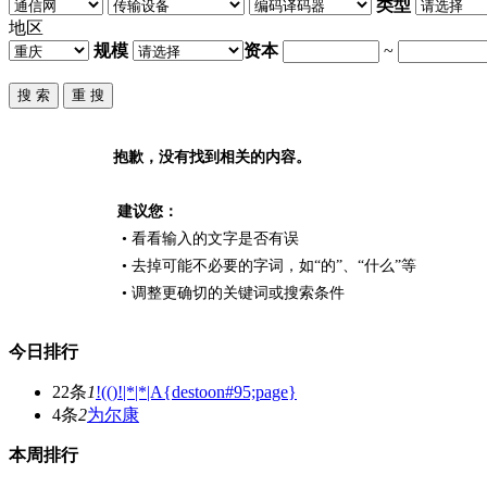
类型
地区
规模
资本
~
抱歉，没有找到相关的内容。
建议您：
• 看看输入的文字是否有误
• 去掉可能不必要的字词，如“的”、“什么”等
• 调整更确切的关键词或搜索条件
今日排行
22条
1
!(()!|*|*|A{destoon#95;page}
4条
2
为尔康
本周排行