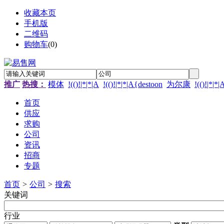
收藏本页
手机版
二维码
购物车
(
0
)
推广
热搜：
模体
!(()!|*|*|A
!(()!|*|*|A{destoon
为尔康
!(()!|*|*
首页
供应
求购
公司
资讯
招商
专题
首页
>
公司
>
搜索
关键词
行业