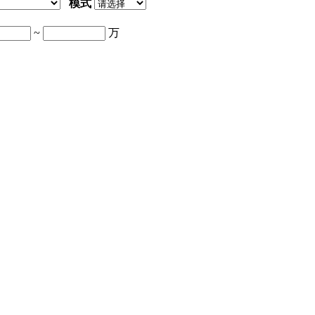
模式
~
万