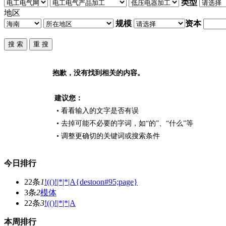
类型
地区
规模
资本
抱歉，没有找到相关的内容。
建议您：
• 看看输入的文字是否有误
• 去掉可能不必要的字词，如“的”、“什么”等
• 调整更确切的关键词或搜索条件
今日排行
22条
1
!(()!|*|*|A{destoon#95;page}
3条
2
模体
22条
3
!(()!|*|*|A
本周排行