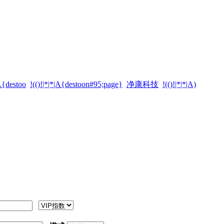
|A{destoo
!(()!|*|*|A{destoon#95;page}
净康科技
!(()!|*|*|A)