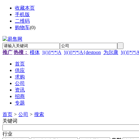
收藏本页
手机版
二维码
购物车
(
0
)
推广
热搜：
模体
!(()!|*|*|A
!(()!|*|*|A{destoon
为尔康
!(()!|*|*
首页
供应
求购
公司
资讯
招商
专题
首页
>
公司
>
搜索
关键词
行业