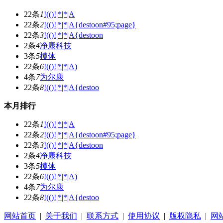
22条
1
!(()!|*|*|A
22条
2
!(()!|*|*|A{destoon#95;page}
22条
3
!(()!|*|*|A{destoon
2条
4
净康科技
3条
5
模体
22条
6
!(()!|*|*|A)
4条
7
为尔康
22条
8
!(()!|*|*|A{destoo
本月排行
22条
1
!(()!|*|*|A
22条
2
!(()!|*|*|A{destoon#95;page}
22条
3
!(()!|*|*|A{destoon
2条
4
净康科技
3条
5
模体
22条
6
!(()!|*|*|A)
4条
7
为尔康
22条
8
!(()!|*|*|A{destoo
网站首页
|
关于我们
|
联系方式
|
使用协议
|
版权隐私
|
网