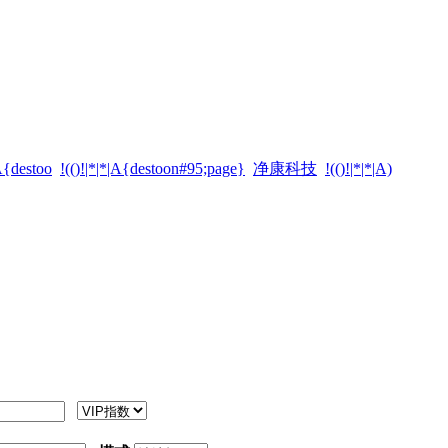
|A{destoo
!(()!|*|*|A{destoon#95;page}
净康科技
!(()!|*|*|A)