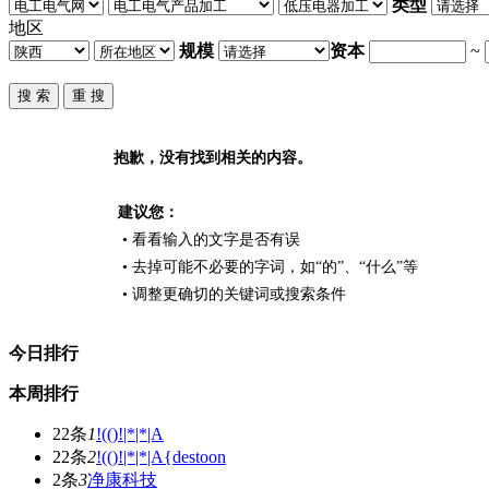
类型
地区
规模
资本
~
抱歉，没有找到相关的内容。
建议您：
• 看看输入的文字是否有误
• 去掉可能不必要的字词，如“的”、“什么”等
• 调整更确切的关键词或搜索条件
今日排行
本周排行
22条
1
!(()!|*|*|A
22条
2
!(()!|*|*|A{destoon
2条
3
净康科技