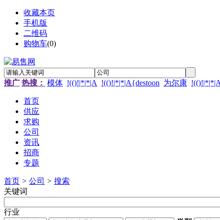
收藏本页
手机版
二维码
购物车
(
0
)
推广
热搜：
模体
!(()!|*|*|A
!(()!|*|*|A{destoon
为尔康
!(()!|*|*
首页
供应
求购
公司
资讯
招商
专题
首页
>
公司
>
搜索
关键词
行业