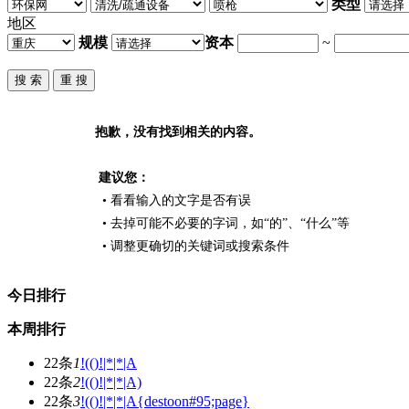
类型
地区
规模
资本
~
抱歉，没有找到相关的内容。
建议您：
• 看看输入的文字是否有误
• 去掉可能不必要的字词，如“的”、“什么”等
• 调整更确切的关键词或搜索条件
今日排行
本周排行
22条
1
!(()!|*|*|A
22条
2
!(()!|*|*|A)
22条
3
!(()!|*|*|A{destoon#95;page}