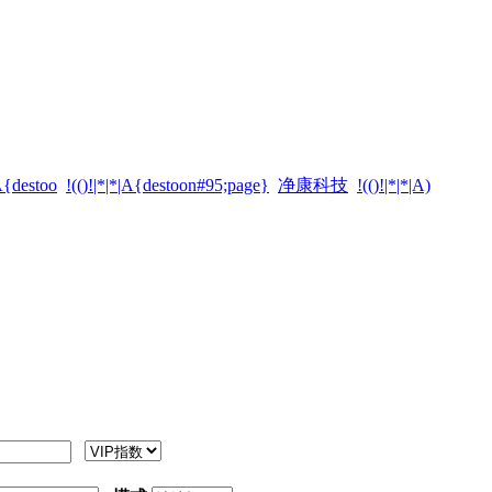
|A{destoo
!(()!|*|*|A{destoon#95;page}
净康科技
!(()!|*|*|A)