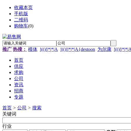
收藏本页
手机版
二维码
购物车
(
0
)
推广
热搜：
模体
!(()!|*|*|A
!(()!|*|*|A{destoon
为尔康
!(()!|*|*
首页
供应
求购
公司
资讯
招商
专题
首页
>
公司
>
搜索
关键词
行业