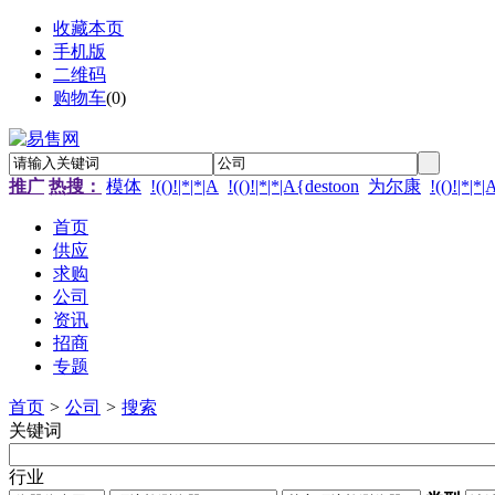
收藏本页
手机版
二维码
购物车
(
0
)
推广
热搜：
模体
!(()!|*|*|A
!(()!|*|*|A{destoon
为尔康
!(()!|*|*
首页
供应
求购
公司
资讯
招商
专题
首页
>
公司
>
搜索
关键词
行业