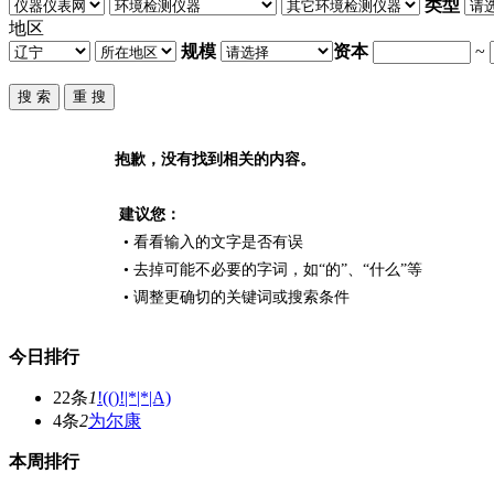
类型
地区
规模
资本
~
抱歉，没有找到相关的内容。
建议您：
• 看看输入的文字是否有误
• 去掉可能不必要的字词，如“的”、“什么”等
• 调整更确切的关键词或搜索条件
今日排行
22条
1
!(()!|*|*|A)
4条
2
为尔康
本周排行