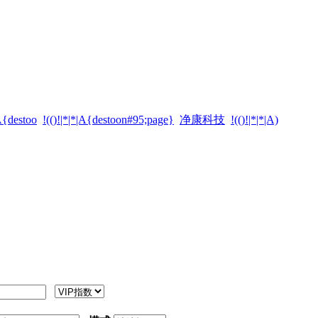
|A{destoo
!(()!|*|*|A{destoon#95;page}
净康科技
!(()!|*|*|A)