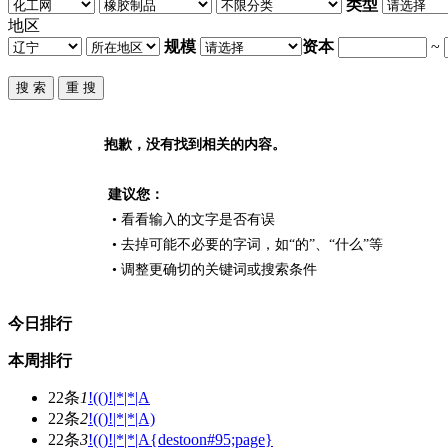
类型
地区
规模
资本
~
抱歉，没有找到相关的内容。
建议您：
• 看看输入的文字是否有误
• 去掉可能不必要的字词，如“的”、“什么”等
• 调整更确切的关键词或搜索条件
今日排行
本周排行
22条
1
!(()!|*|*|A
22条
2
!(()!|*|*|A)
22条
3
!(()!|*|*|A{destoon#95;page}