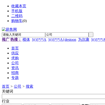
收藏本页
手机版
二维码
购物车
(
0
)
推广
热搜：
模体
!(()!|*|*|A
!(()!|*|*|A{destoon
为尔康
!(()!|*|*
首页
供应
求购
公司
资讯
招商
专题
首页
>
公司
>
搜索
关键词
行业