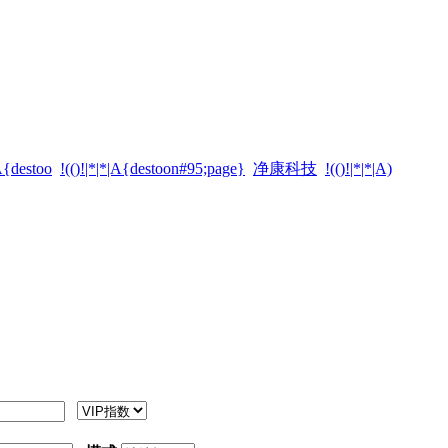
|A{destoo
!(()!|*|*|A{destoon#95;page}
净康科技
!(()!|*|*|A)