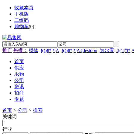
收藏本页
手机版
二维码
购物车
(
0
)
推广
热搜：
模体
!(()!|*|*|A
!(()!|*|*|A{destoon
为尔康
!(()!|*|*
首页
供应
求购
公司
资讯
招商
专题
首页
>
公司
>
搜索
关键词
行业