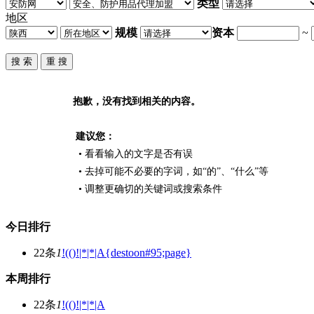
类型
地区
规模
资本
~
抱歉，没有找到相关的内容。
建议您：
• 看看输入的文字是否有误
• 去掉可能不必要的字词，如“的”、“什么”等
• 调整更确切的关键词或搜索条件
今日排行
22条
1
!(()!|*|*|A{destoon#95;page}
本周排行
22条
1
!(()!|*|*|A