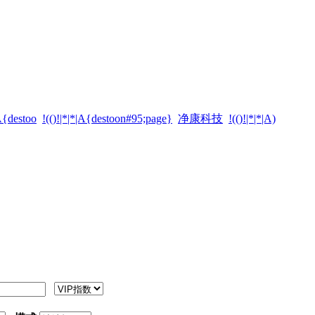
|A{destoo
!(()!|*|*|A{destoon#95;page}
净康科技
!(()!|*|*|A)