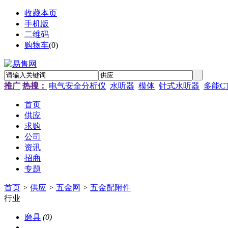
收藏本页
手机版
二维码
购物车
(
0
)
推广
热搜：
电气安全分析仪
水听器
模体
针式水听器
多能C
首页
供应
求购
公司
资讯
招商
专题
首页
>
供应
>
五金网
>
五金配附件
行业
磨具
(0)