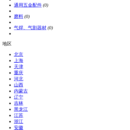
通用五金配件
(0)
磨料
(0)
气焊、气割器材
(0)
地区
北京
上海
天津
重庆
河北
山西
内蒙古
辽宁
吉林
黑龙江
江苏
浙江
安徽