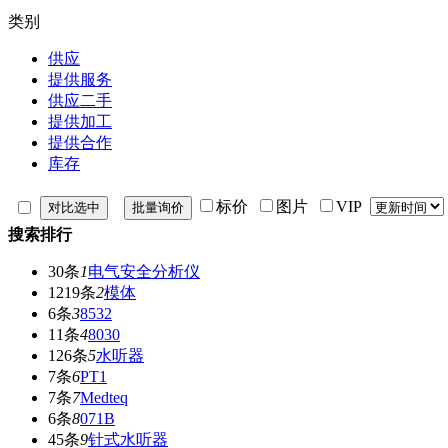
类别
供应
提供服务
供应二手
提供加工
提供合作
库存
标价
图片
VIP
搜索排行
30条
1
电气安全分析仪
1219条
2
模体
6条
3
8532
11条
4
8030
126条
5
水听器
7条
6
PT1
7条
7
Medteq
6条
8
071B
45条
9
针式水听器