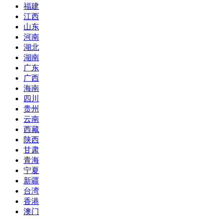
福建
江西
山东
河南
湖北
湖南
广东
广西
海南
四川
贵州
云南
西藏
陕西
甘肃
青海
宁夏
新疆
台湾
香港
澳门