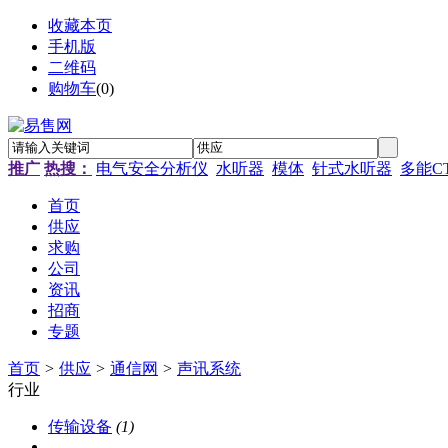
收藏本页
手机版
二维码
购物车
(
0
)
推广
热搜：
电气安全分析仪
水听器
模体
针式水听器
多能C
首页
供应
求购
公司
资讯
招商
专题
首页
>
供应
>
通信网
>
声讯系统
行业
传输设备
(1)