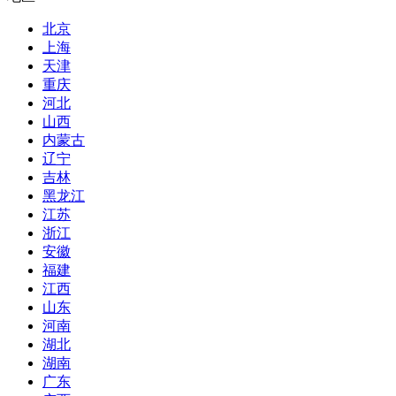
北京
上海
天津
重庆
河北
山西
内蒙古
辽宁
吉林
黑龙江
江苏
浙江
安徽
福建
江西
山东
河南
湖北
湖南
广东