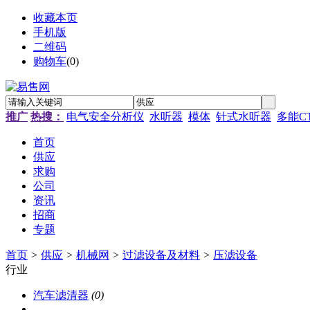
收藏本页
手机版
二维码
购物车
(
0
)
推广
热搜：
电气安全分析仪
水听器
模体
针式水听器
多能C
首页
供应
求购
公司
资讯
招商
专题
首页
>
供应
>
机械网
>
过滤设备及材料
>
压滤设备
行业
汽车滤清器
(0)