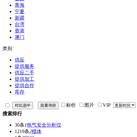
青海
宁夏
新疆
台湾
香港
澳门
类别
供应
提供服务
供应二手
提供加工
提供合作
库存
标价
图片
VIP
搜索排行
30条
1
电气安全分析仪
1219条
2
模体