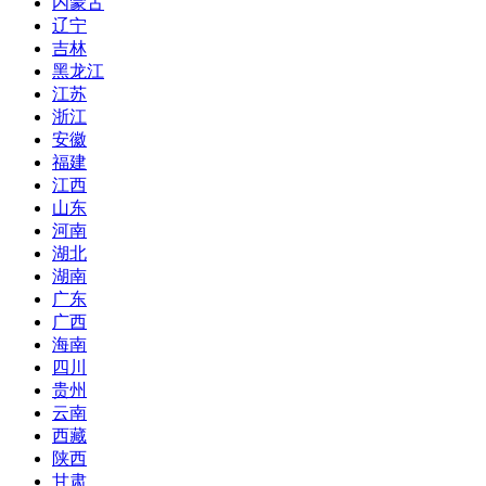
内蒙古
辽宁
吉林
黑龙江
江苏
浙江
安徽
福建
江西
山东
河南
湖北
湖南
广东
广西
海南
四川
贵州
云南
西藏
陕西
甘肃