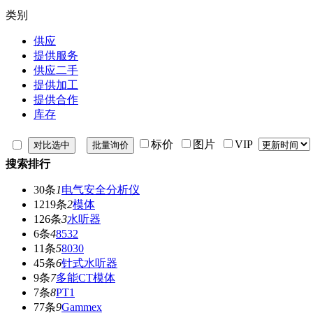
类别
供应
提供服务
供应二手
提供加工
提供合作
库存
标价
图片
VIP
搜索排行
30条
1
电气安全分析仪
1219条
2
模体
126条
3
水听器
6条
4
8532
11条
5
8030
45条
6
针式水听器
9条
7
多能CT模体
7条
8
PT1
77条
9
Gammex