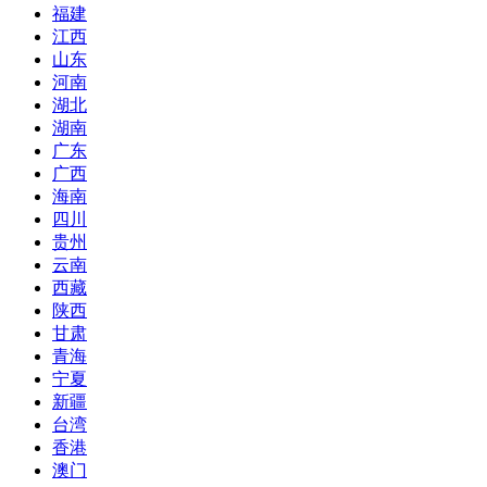
福建
江西
山东
河南
湖北
湖南
广东
广西
海南
四川
贵州
云南
西藏
陕西
甘肃
青海
宁夏
新疆
台湾
香港
澳门