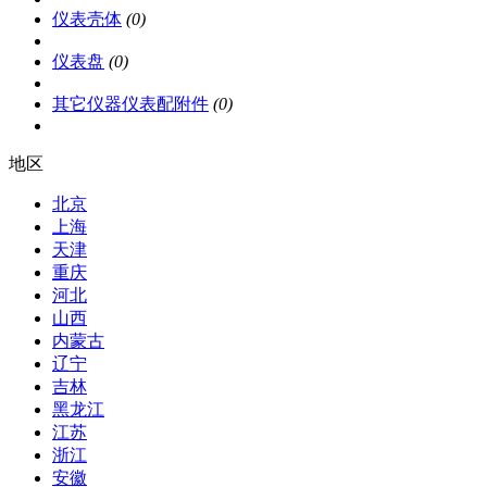
仪表壳体
(0)
仪表盘
(0)
其它仪器仪表配附件
(0)
地区
北京
上海
天津
重庆
河北
山西
内蒙古
辽宁
吉林
黑龙江
江苏
浙江
安徽