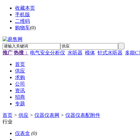
收藏本页
手机版
二维码
购物车
(
0
)
推广
热搜：
电气安全分析仪
水听器
模体
针式水听器
多能C
首页
供应
求购
公司
资讯
招商
专题
首页
>
供应
>
仪器仪表网
>
仪器仪表配附件
行业
仪表盒
(0)