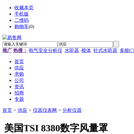
收藏本页
手机版
二维码
购物车
(
0
)
推广
热搜：
电气安全分析仪
水听器
模体
针式水听器
多能C
首页
供应
求购
公司
资讯
招商
专题
首页
>
供应
>
仪器仪表网
>
分析仪器
美国TSI 8380数字风量罩