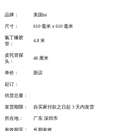
品牌：
美国tsi
尺寸：
610 毫米 x 610 毫米
氯丁橡胶
4.8 米
管：
皮托管探
46 厘米
头：
单价：
面议
起订：
供货总量：
发货期限：
自买家付款之日起
3
天内发货
所在地：
广东 深圳市
有效期至：
长期有效