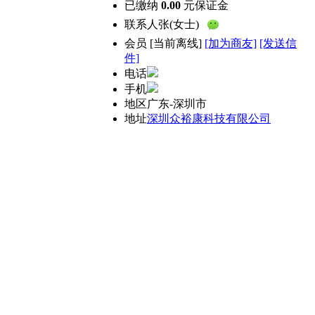
已缴纳
0.00
元保证金
联系人
张(女士)
会员
[
当前离线
]
[加为商友]
[发送信
件]
电话
手机
地区
广东-深圳市
地址
深圳众裕康科技有限公司