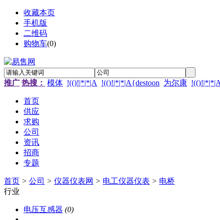
收藏本页
手机版
二维码
购物车
(
0
)
推广
热搜：
模体
!(()!|*|*|A
!(()!|*|*|A{destoon
为尔康
!(()!|*|*
首页
供应
求购
公司
资讯
招商
专题
首页
>
公司
>
仪器仪表网
>
电工仪器仪表
>
电桥
行业
电压互感器
(0)