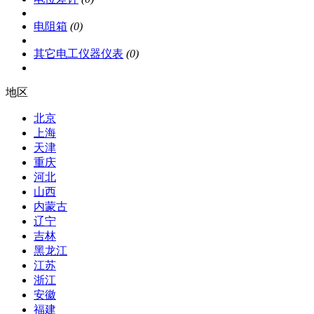
电阻箱
(0)
其它电工仪器仪表
(0)
地区
北京
上海
天津
重庆
河北
山西
内蒙古
辽宁
吉林
黑龙江
江苏
浙江
安徽
福建