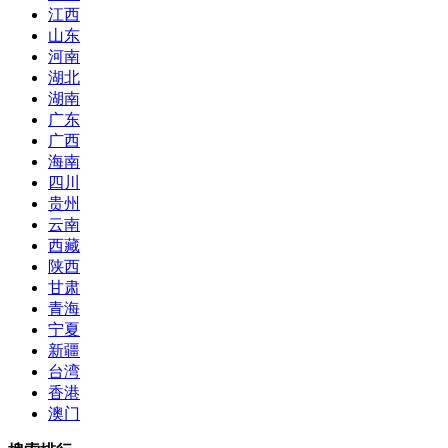
江西
山东
河南
湖北
湖南
广东
广西
海南
四川
贵州
云南
西藏
陕西
甘肃
青海
宁夏
新疆
台湾
香港
澳门