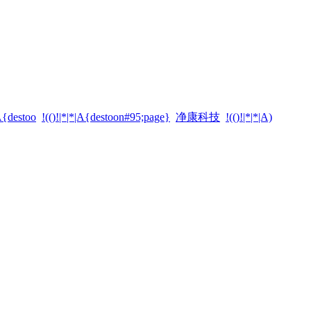
|A{destoo
!(()!|*|*|A{destoon#95;page}
净康科技
!(()!|*|*|A)