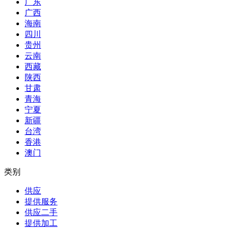
广东
广西
海南
四川
贵州
云南
西藏
陕西
甘肃
青海
宁夏
新疆
台湾
香港
澳门
类别
供应
提供服务
供应二手
提供加工