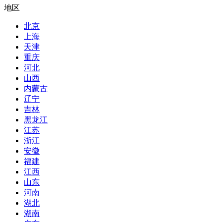
地区
北京
上海
天津
重庆
河北
山西
内蒙古
辽宁
吉林
黑龙江
江苏
浙江
安徽
福建
江西
山东
河南
湖北
湖南