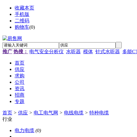
收藏本页
手机版
二维码
购物车
(
0
)
推广
热搜：
电气安全分析仪
水听器
模体
针式水听器
多能C
首页
供应
求购
公司
资讯
招商
专题
首页
>
供应
>
电工电气网
>
电线电缆
>
特种电缆
行业
电力电缆
(0)