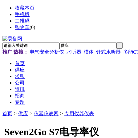
收藏本页
手机版
二维码
购物车
(
0
)
推广
热搜：
电气安全分析仪
水听器
模体
针式水听器
多能C
首页
供应
求购
公司
资讯
招商
专题
首页
>
供应
>
仪器仪表网
>
专用仪器仪表
Seven2Go S7电导率仪