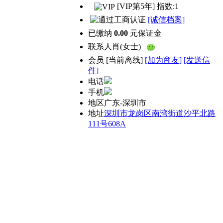
[VIP第5年] 指数:1
[诚信档案]
已缴纳
0.00
元保证金
联系人
肖(女士)
会员
[
当前离线
]
[加为商友]
[发送信
件]
电话
手机
地区
广东-深圳市
地址
深圳市龙岗区南湾街道沙平北路
111号608A