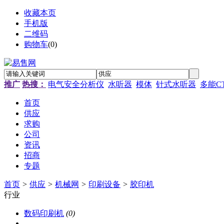
收藏本页
手机版
二维码
购物车
(
0
)
推广
热搜：
电气安全分析仪
水听器
模体
针式水听器
多能C
首页
供应
求购
公司
资讯
招商
专题
首页
>
供应
>
机械网
>
印刷设备
>
胶印机
行业
数码印刷机
(0)