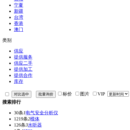
宁夏
新疆
台湾
香港
澳门
类别
供应
提供服务
供应二手
提供加工
提供合作
库存
标价
图片
VIP
搜索排行
30条
1
电气安全分析仪
1219条
2
模体
126条
3
水听器