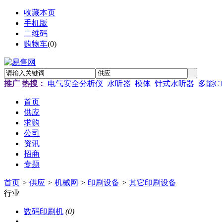
收藏本页
手机版
二维码
购物车
(
0
)
推广
热搜：
电气安全分析仪
水听器
模体
针式水听器
多能C
首页
供应
求购
公司
资讯
招商
专题
首页
>
供应
>
机械网
>
印刷设备
>
其它印刷设备
行业
数码印刷机
(0)