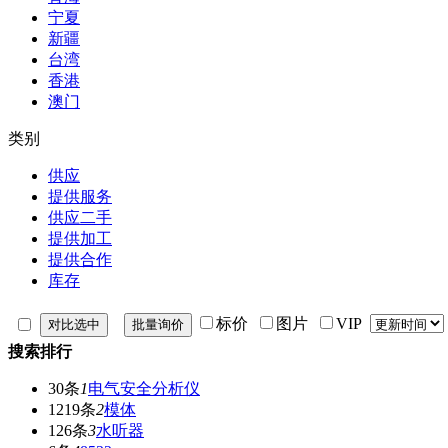
宁夏
新疆
台湾
香港
澳门
类别
供应
提供服务
供应二手
提供加工
提供合作
库存
标价
图片
VIP
搜索排行
30条
1
电气安全分析仪
1219条
2
模体
126条
3
水听器